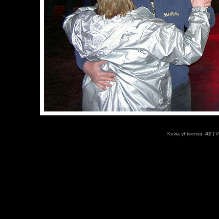
Kuvia yhteensä:
42
| V